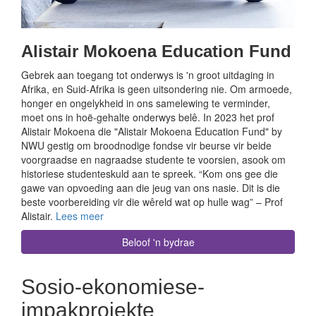
Alistair Mokoena Education Fund
Gebrek aan toegang tot onderwys is 'n groot uitdaging in
Afrika, en Suid-Afrika is geen uitsondering nie. Om armoede,
honger en ongelykheid in ons samelewing te verminder,
moet ons in hoë-gehalte onderwys belê. In 2023 het prof
Alistair Mokoena die "Alistair Mokoena Education Fund" by
NWU gestig om broodnodige fondse vir beurse vir beide
voorgraadse en nagraadse studente te voorsien, asook om
historiese studenteskuld aan te spreek. “Kom ons gee die
gawe van opvoeding aan die jeug van ons nasie. Dit is die
beste voorbereiding vir die wêreld wat op hulle wag” – Prof
Alistair.
Lees meer
Beloof 'n bydrae
Sosio-ekonomiese-
impakprojekte