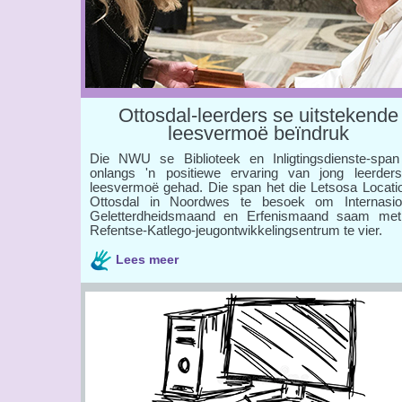
Ottosdal-leerders se uitstekende
leesvermoë beïndruk
Die NWU se Biblioteek en Inligtingsdienste-span
onlangs 'n positiewe ervaring van jong leerder
leesvermoë gehad. Die span het die Letsosa Locatio
Ottosdal in Noordwes te besoek om Internasio
Geletterdheidsmaand en Erfenismaand saam met
Refentse-Katlego-jeugontwikkelingsentrum te vier.
Lees meer