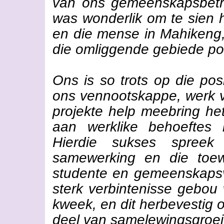
van ons gemeenskapsbetro
was wonderlik om te sien h
en die mense in Mahikeng,
die omliggende gebiede pos
Ons is so trots op die po
ons vennootskappe, werk v
projekte help meebring he
aan werklike behoeftes
Hierdie sukses spree
samewerking en die toew
studente en gemeenskapsv
sterk verbintenisse gebou
kweek, en dit herbevestig 
deel van samelewingsgroei