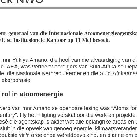
eur-generaal van die Internasionale Atoomenergieagents
U se Institusionele Kantoor op 11 Mei besoek.
mnr Yukiya Amano, die hoof van die afvaardiging van d
e IAEA, was verteenwoordigers van Suid-Afrika se Dep
e, die Nasionale Kernreguleerder en die Suid-Afrikaans
iekorporasie.
 rol in atoomenergie
werp van mnr Amano se openbare lesing was “Atoms for
entury”. Hy het inligting verskaf oor die werk en projekte
sê die agentskap is aktief wat alle belangrike areas en 
t sluit in die opwek van genoeg energie, klimaatsverander
duksie vir ŉ groeiende wêreldbevolking, en planne om d