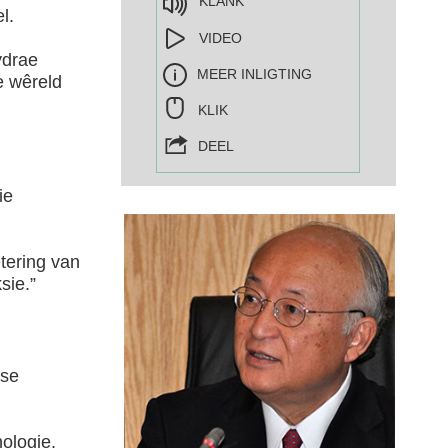
KLANK
l.
VIDEO
ydrae
MEER INLIGTING
e wêreld
KLIK
DEEL
ie
etering van
sie.”
 se
nologie,