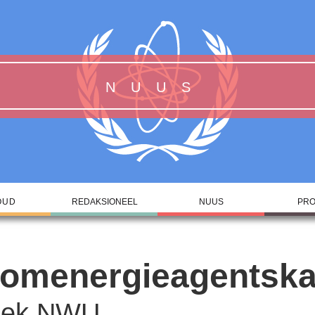
NUUS
OUD
REDAKSIONEEL
NUUS
PRO
omenergieagentsk
oek NWU