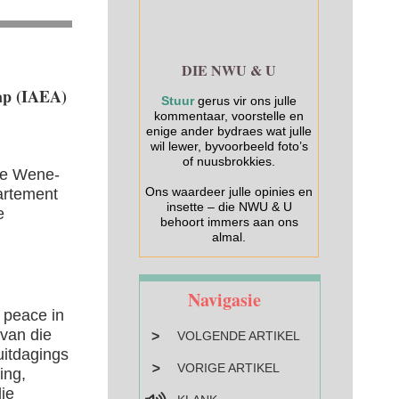
DIE NWU & U
kap (IAEA)
Stuur
gerus vir ons julle
kommentaar, voorstelle en
enige ander bydraes wat julle
wil lewer, byvoorbeeld foto’s
of nuusbrokkies.
ie Wene-
Ons waardeer julle opinies en
artement
insette – die NWU & U
e
behoort immers aan ons
almal.
Navigasie
 peace in
 van die
>
VOLGENDE ARTIKEL
uitdagings
<
VORIGE ARTIKEL
ing,
ie