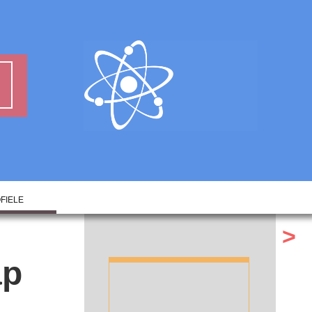
FIELE
>
ap