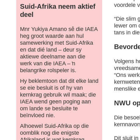
voordele 
Suid-Afrika neem aktief
deel
“Die slim 
lewer om o
Mnr Yukiya Amano sê die IAEA
tans in die
heg groot waarde aan hul
samewerking met Suid-Afrika
Bevorde
en dat dié land – deur sy
aktiewe deelname aan die
Volgens h
werk van die IAEA – ŉ
vreedsame
belangrike rolspeler is.
“Ons werk
Hy beklemtoon dat dit elke land
kernwetens
se eie besluit is of hy van
menslike 
kernkrag gebruik wil maak; die
IAEA wend geen poging aan
NWU op 
om lande se besluite te
beïnvloed nie.
Die besoek
kernnavors
Alhoewel Suid-Afrika op die
oomblik nog die enigste
Dit sluit 
Afrikaland is wat kernkrag